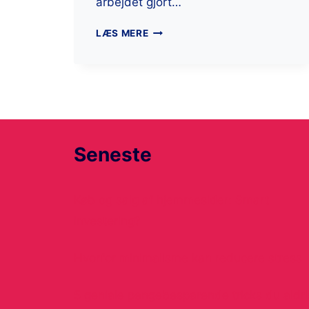
arbejdet gjort…
LÆS MERE
Seneste
Køb og salg af hjemmesider: Smart
investering?
Hvorfor minimalisme kan reducere stress
5 geniale pengebesparende tricks du aldri