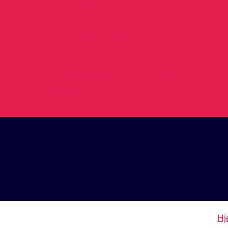
har hørt før
Boost din produktivitet: De 7 oversete
metoder
Sådan mediterer du på 5 minutter om
dagen
Hj