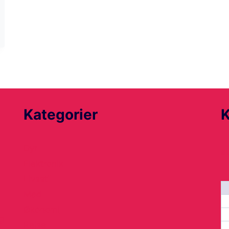
Kategorier
K
Dyr
a
Elektronik
Livsstil
Mad
Økonomi
g
Rejse