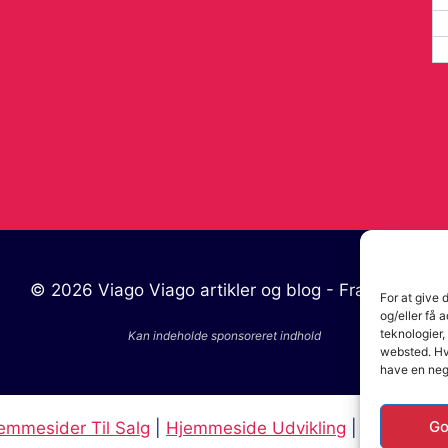
Sundhed og Mad
Tv/film
Uncategorized
Underholdning
© 2026 Viago Viago artikler og blog - Fra
Orimo
For at give 
og/eller få 
teknologier,
websted. Hvi
have en neg
Go
emmesider Til Salg
|
Hjemmeside Udvikling
|
Online Til