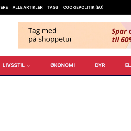
TERE
ALLE ARTIKLER
TAGS
COOKIEPOLITIK (EU)
LIVSSTIL
ØKONOMI
DYR
E