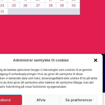
24
25
26
27
28
29
30
31
« dec
Administrer samtykke til cookies
dig de bedste oplevelser bruger vi teknologier som cookies til at gemme
adgang til enhedsoplysninger. Hvis du giver dit samtykke til disse
 kan vi behandle data som f.eks. browsingadfærd eller unikke ID'er på dette
s du ikke giver dit samtykke eller trækker dit samtykke tilbage, kan det
ativ indvirkning på visse funktioner og egenskaber.
dkend
Afvis
Se præferencer
bud