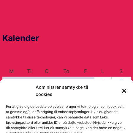
Tv/film
Uncategorized
Underholdning
Kalender
august 2026
M
Ti
O
To
F
L
S
1
2
Administrer samtykke til
3
4
5
6
7
8
9
cookies
10
11
12
13
14
15
16
17
18
19
20
21
22
23
For at give dig de bedste oplevelser bruger vi teknologier som cookies til
24
25
26
27
28
29
30
at gemme og/eller få adgang til enhedsoplysninger. Hvis du giver dit
samtykke til disse teknologier, kan vi behandle data som f.eks.
31
browsingadfærd eller unikke ID'er på dette websted. Hvis du ikke giver
dit samtykke eller trækker dit samtykke tilbage, kan det have en negativ