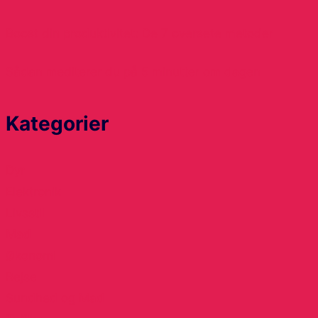
Boost din produktivitet: De 7 oversete metoder
Sådan mediterer du på 5 minutter om dagen
Kategorier
Dyr
Elektronik
Livsstil
Mad
Økonomi
Rejse
Sundhed og Mad