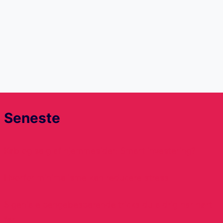
Seneste
Køb og salg af hjemmesider: Smart investering?
Hvorfor minimalisme kan reducere stress
5 geniale pengebesparende tricks du aldrig har hørt
før