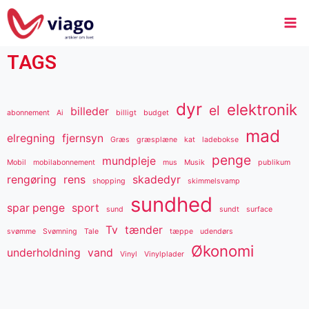
TAGS
dyr
elektronik
el
billeder
abonnement
Ai
billigt
budget
mad
elregning
fjernsyn
Græs
græsplæne
kat
ladebokse
penge
mundpleje
Mobil
mobilabonnement
mus
Musik
publikum
rengøring
rens
skadedyr
shopping
skimmelsvamp
sundhed
spar penge
sport
sund
sundt
surface
Tv
tænder
svømme
Svømning
Tale
tæppe
udendørs
Økonomi
underholdning
vand
Vinyl
Vinylplader