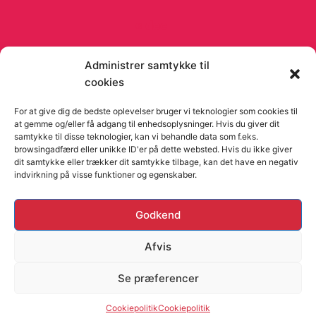
« dec
Administrer samtykke til
cookies
© 2026 Viago Viago artikler og blog - Fra
Orimo
For at give dig de bedste oplevelser bruger vi teknologier som cookies til
at gemme og/eller få adgang til enhedsoplysninger. Hvis du giver dit
samtykke til disse teknologier, kan vi behandle data som f.eks.
browsingadfærd eller unikke ID'er på dette websted. Hvis du ikke giver
dit samtykke eller trækker dit samtykke tilbage, kan det have en negativ
indvirkning på visse funktioner og egenskaber.
Hjemmesider Til Salg
|
Hjemmeside Udvikling
|
Online
Godkend
Tilbud
Denne side kan være skabt med AI! Indholdet er
Afvis
genereret med henblik på at informere og inspirere,
Se præferencer
men vi anbefaler altid at dobbelttjekke vigtige
oplysninger.
Cookiepolitik
Cookiepolitik