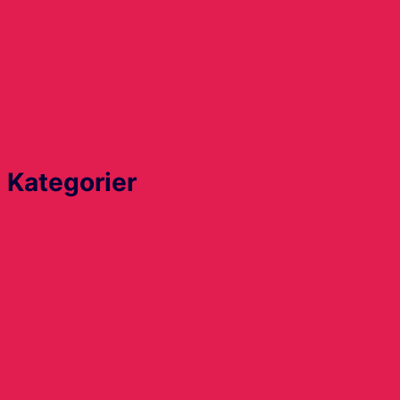
før
Boost din produktivitet: De 7 oversete metoder
Sådan mediterer du på 5 minutter om dagen
Kategorier
Dyr
Elektronik
Livsstil
Mad
Økonomi
Rejse