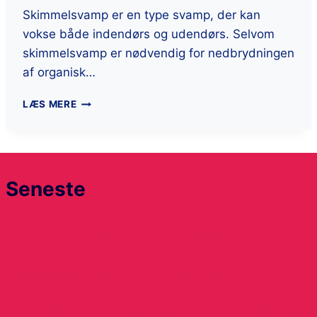
Skimmelsvamp er en type svamp, der kan
vokse både indendørs og udendørs. Selvom
skimmelsvamp er nødvendig for nedbrydningen
af organisk…
LÆS MERE
Seneste
Køb og salg af hjemmesider: Smart investering?
Hvorfor minimalisme kan reducere stress
5 geniale pengebesparende tricks du aldrig har hørt