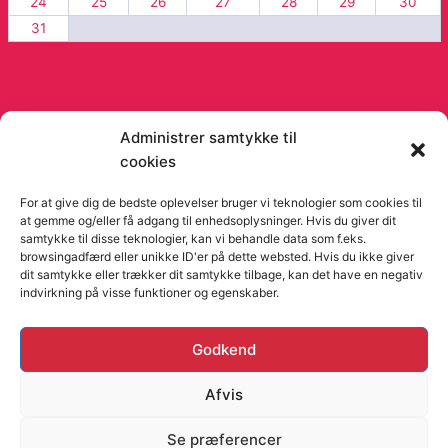
24
25
26
27
28
29
30
31
« dec
Administrer samtykke til
cookies
© 2026 Viago Viago artikler og blog - Fra
Orimo
For at give dig de bedste oplevelser bruger vi teknologier som cookies til
at gemme og/eller få adgang til enhedsoplysninger. Hvis du giver dit
samtykke til disse teknologier, kan vi behandle data som f.eks.
browsingadfærd eller unikke ID'er på dette websted. Hvis du ikke giver
dit samtykke eller trækker dit samtykke tilbage, kan det have en negativ
indvirkning på visse funktioner og egenskaber.
Hjemmesider Til Salg
|
Hjemmeside Udvikling
|
Online
Godkend
Tilbud
Denne side kan være skabt med AI! Indholdet er
Afvis
genereret med henblik på at informere og inspirere,
Se præferencer
men vi anbefaler altid at dobbelttjekke vigtige