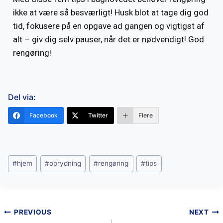
ikke at være så besværligt! Husk blot at tage dig god
tid, fokusere på en opgave ad gangen og vigtigst af
alt – giv dig selv pauser, når det er nødvendigt! God
rengøring!
Del via:
Facebook
Twitter
Flere
#
hjem
#
oprydning
#
rengøring
#
tips
PREVIOUS
NEXT