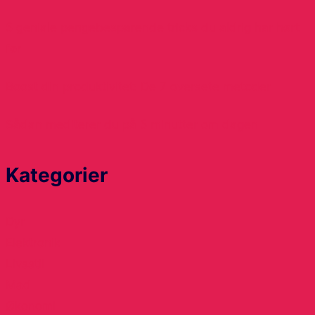
5 geniale pengebesparende tricks du aldrig har hørt
før
Boost din produktivitet: De 7 oversete metoder
Sådan mediterer du på 5 minutter om dagen
Kategorier
Dyr
Elektronik
Livsstil
Mad
Økonomi