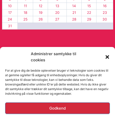
10
11
12
13
14
15
16
17
18
19
20
21
22
23
24
25
26
27
28
29
30
31
« dec
Administrer samtykke til
cookies
© 2026 Viago Viago artikler og blog - Fra
Orimo
For at give dig de bedste oplevelser bruger vi teknologier som cookies til
at gemme og/eller få adgang til enhedsoplysninger. Hvis du giver dit
samtykke til disse teknologier, kan vi behandle data som f.eks.
browsingadfærd eller unikke ID'er på dette websted. Hvis du ikke giver
dit samtykke eller trækker dit samtykke tilbage, kan det have en negativ
indvirkning på visse funktioner og egenskaber.
Hjemmesider Til Salg
|
Hjemmeside Udvikling
|
Online
Godkend
Tilbud