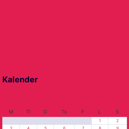
Mad
Økonomi
Rejse
Sundhed og Mad
Tv/film
Uncategorized
Underholdning
Kalender
august 2026
M
Ti
O
To
F
L
S
1
2
3
4
5
6
7
8
9