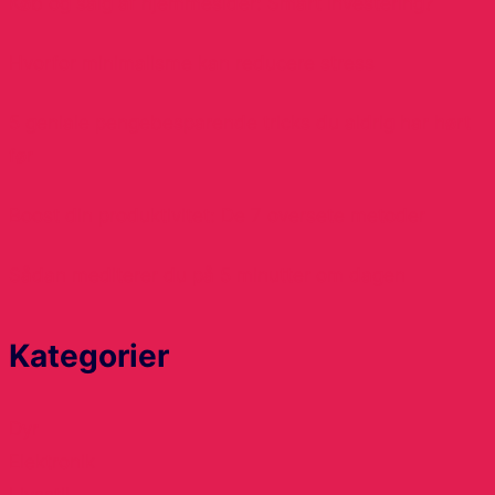
Køb og salg af hjemmesider: Smart investering?
Hvorfor minimalisme kan reducere stress
5 geniale pengebesparende tricks du aldrig har hørt
før
Boost din produktivitet: De 7 oversete metoder
Sådan mediterer du på 5 minutter om dagen
Kategorier
Dyr
Elektronik
Livsstil