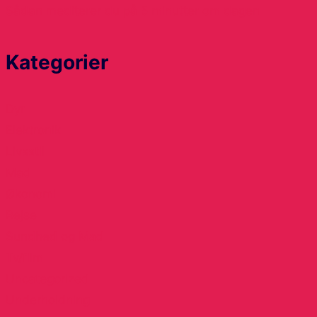
Sådan mediterer du på 5 minutter om dagen
Kategorier
Dyr
Elektronik
Livsstil
Mad
Økonomi
Rejse
Sundhed og Mad
Tv/film
Uncategorized
Underholdning