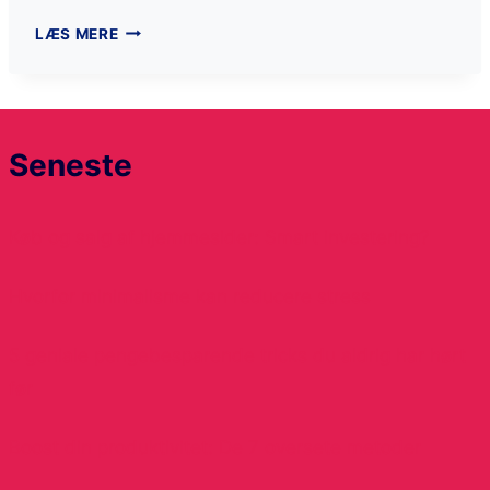
LÆS MERE
Seneste
Køb og salg af hjemmesider: Smart investering?
Hvorfor minimalisme kan reducere stress
5 geniale pengebesparende tricks du aldrig har hørt
før
Boost din produktivitet: De 7 oversete metoder