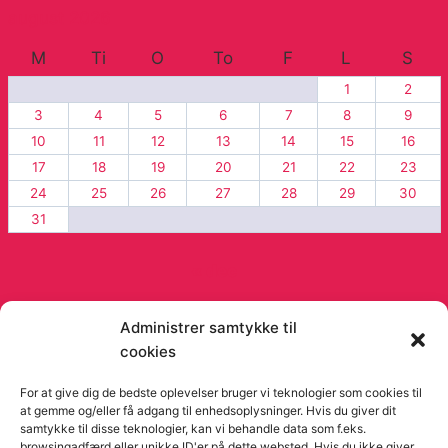
august 2026
M
Ti
O
To
F
L
S
1
2
3
4
5
6
7
8
9
10
11
12
13
14
15
16
17
18
19
20
21
22
23
24
25
26
27
28
29
30
31
« dec
Administrer samtykke til
cookies
© 2026 Viago Viago artikler og blog - Fra
Orimo
For at give dig de bedste oplevelser bruger vi teknologier som cookies til
at gemme og/eller få adgang til enhedsoplysninger. Hvis du giver dit
samtykke til disse teknologier, kan vi behandle data som f.eks.
browsingadfærd eller unikke ID'er på dette websted. Hvis du ikke giver