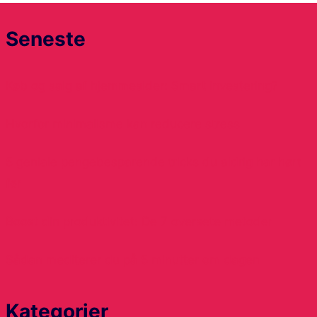
Seneste
Køb og salg af hjemmesider: Smart investering?
Hvorfor minimalisme kan reducere stress
5 geniale pengebesparende tricks du aldrig har hørt
før
Boost din produktivitet: De 7 oversete metoder
Sådan mediterer du på 5 minutter om dagen
Kategorier