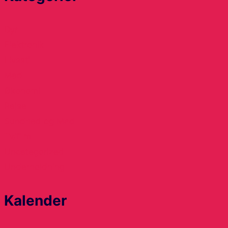
Dyr
Elektronik
Livsstil
Mad
Økonomi
Rejse
Sundhed og Mad
Tv/film
Uncategorized
Underholdning
Kalender