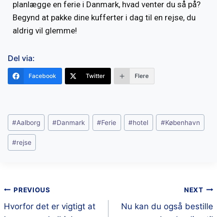
planlægge en ferie i Danmark, hvad venter du så på?
Begynd at pakke dine kufferter i dag til en rejse, du
aldrig vil glemme!
Del via:
Facebook
Twitter
Flere
#
Aalborg
#
Danmark
#
Ferie
#
hotel
#
København
#
rejse
PREVIOUS
NEXT
Hvorfor det er vigtigt at
Nu kan du også bestille