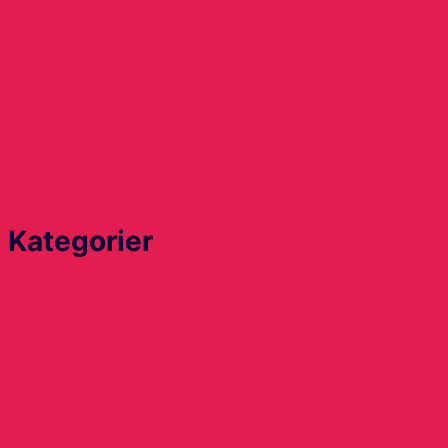
5 geniale pengebesparende tricks du aldrig har hørt
før
Boost din produktivitet: De 7 oversete metoder
Sådan mediterer du på 5 minutter om dagen
Kategorier
Dyr
Elektronik
Livsstil
Mad
Økonomi