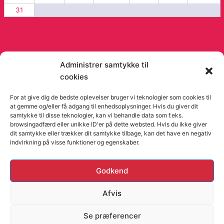
31
« dec
Administrer samtykke til
cookies
© 2026 Viago Viago artikler og blog - Fra
Orimo
For at give dig de bedste oplevelser bruger vi teknologier som cookies til
at gemme og/eller få adgang til enhedsoplysninger. Hvis du giver dit
samtykke til disse teknologier, kan vi behandle data som f.eks.
browsingadfærd eller unikke ID'er på dette websted. Hvis du ikke giver
dit samtykke eller trækker dit samtykke tilbage, kan det have en negativ
indvirkning på visse funktioner og egenskaber.
Hjemmesider Til Salg
|
Hjemmeside Udvikling
|
Online
Godkend
Tilbud
Denne side kan være skabt med AI! Indholdet er
Afvis
genereret med henblik på at informere og inspirere,
Se præferencer
men vi anbefaler altid at dobbelttjekke vigtige