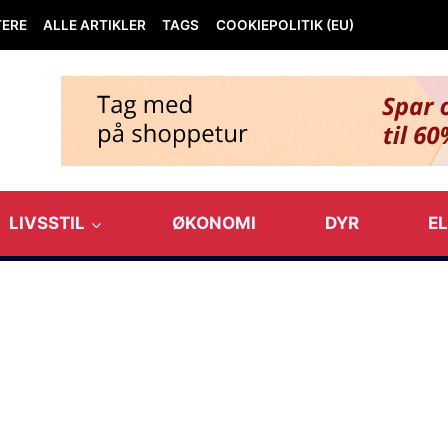
TERE
ALLE ARTIKLER
TAGS
COOKIEPOLITIK (EU)
LIVSSTIL
ØKONOMI
DYR
E