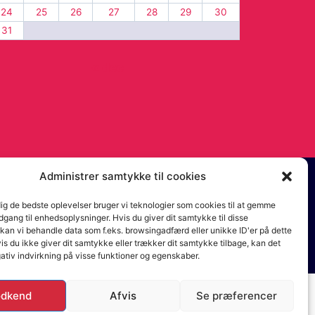
24
25
26
27
28
29
30
31
« dec
Administrer samtykke til cookies
dig de bedste oplevelser bruger vi teknologier som cookies til at gemme
adgang til enhedsoplysninger. Hvis du giver dit samtykke til disse
 kan vi behandle data som f.eks. browsingadfærd eller unikke ID'er på dette
s du ikke giver dit samtykke eller trækker dit samtykke tilbage, kan det
ativ indvirkning på visse funktioner og egenskaber.
dkend
Afvis
Se præferencer
bud