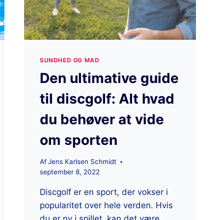
SUNDHED OG MAD
Den ultimative guide
til discgolf: Alt hvad
du behøver at vide
om sporten
Af
Jens Karlsen Schmidt
september 8, 2022
Discgolf er en sport, der vokser i
popularitet over hele verden. Hvis
du er ny i spillet, kan det være…