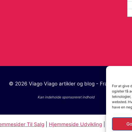
Sundhed og Mad
Tv/film
Uncategorized
Underholdning
© 2026 Viago Viago artikler og blog - Fra
Orimo
For at give 
og/eller få 
teknologier,
websted. Hvi
have en neg
Go
emmesider Til Salg
|
Hjemmeside Udvikling
|
Online Til