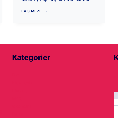
LÆS MERE
Kategorier
K
Dyr
a
Elektronik
Livsstil
Mad
Økonomi
g
Rejse