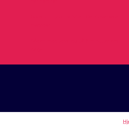
har hørt før
Boost din produktivitet: De 7 oversete
metoder
Sådan mediterer du på 5 minutter om
dagen
Hj