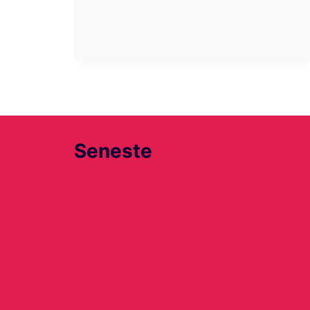
Seneste
Køb og salg af hjemmesider: Smart
investering?
Hvorfor minimalisme kan reducere stress
5 geniale pengebesparende tricks du aldri