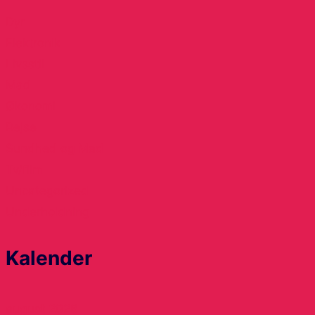
Dyr
Elektronik
Livsstil
Mad
Økonomi
Rejse
Sundhed og Mad
Tv/film
Uncategorized
Underholdning
Kalender
august 2026