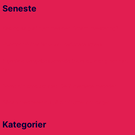
Seneste
Køb og salg af hjemmesider: Smart investering?
Hvorfor minimalisme kan reducere stress
5 geniale pengebesparende tricks du aldrig har hørt
før
Boost din produktivitet: De 7 oversete metoder
Sådan mediterer du på 5 minutter om dagen
Kategorier