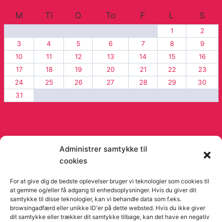
M
Ti
O
To
F
L
S
1
2
3
4
5
6
7
8
9
10
11
12
13
14
15
16
17
18
19
20
21
22
23
24
25
26
27
28
29
30
31
« dec
Administrer samtykke til
cookies
© 2026 Viago Viago artikler og blog - Fra
Orimo
For at give dig de bedste oplevelser bruger vi teknologier som cookies til
at gemme og/eller få adgang til enhedsoplysninger. Hvis du giver dit
samtykke til disse teknologier, kan vi behandle data som f.eks.
browsingadfærd eller unikke ID'er på dette websted. Hvis du ikke giver
dit samtykke eller trækker dit samtykke tilbage, kan det have en negativ