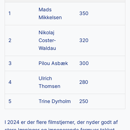
Mads
1
350
Mikkelsen
Nikolaj
2
Coster-
320
Waldau
3
Pilou Asbæk
300
Ulrich
4
280
Thomsen
5
Trine Dyrholm
250
I 2024 er der flere filmstjerner, der nyder godt af
store lønninger og imponerende formuer takket