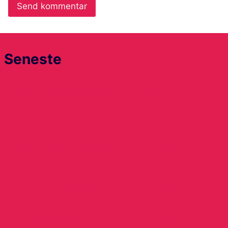
Seneste
Køb og salg af hjemmesider: Smart investering?
Hvorfor minimalisme kan reducere stress
5 geniale pengebesparende tricks du aldrig har hørt
før
Boost din produktivitet: De 7 oversete metoder
Sådan mediterer du på 5 minutter om dagen