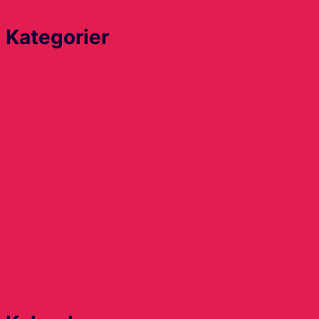
Kategorier
Dyr
Elektronik
Livsstil
Mad
Økonomi
Rejse
Sundhed og Mad
Tv/film
Uncategorized
Underholdning